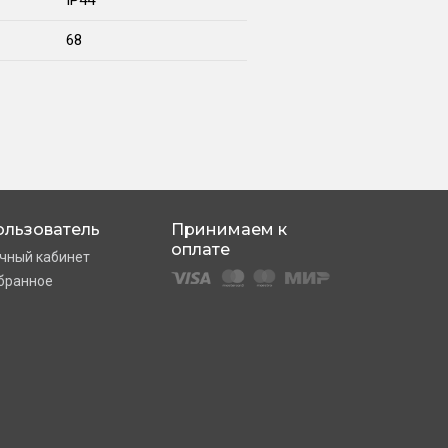
IP44
68
ользователь
Принимаем к
оплате
чный кабинет
бранное